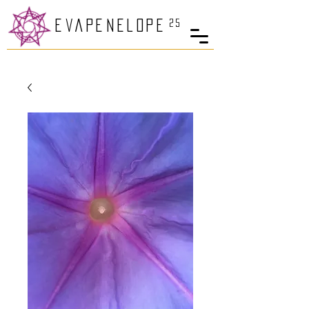
25
eva
PenelopE