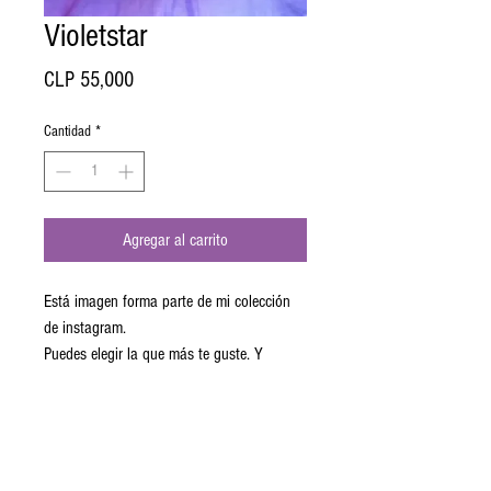
Violetstar
Precio
CLP 55,000
Cantidad
*
Agregar al carrito
Está imagen forma parte de mi colección
de instagram.
Puedes elegir la que más te guste. Y
darle a tu espacio ese toque autentico.
Impresion en tela canvas montado en
un marco de madera reciclada.
Pídelo en la versión que más te guste.