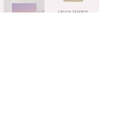
LibroVe 22x28cm
100-135 fotos
Lve - $129.990
Formato horizontal
LibroHo 14x20cm
LibroHo 22x18cm
100 fotos
100 fotos
Lho - $95.990
Lho - $70.990
La mejor manera de conservar y
compartir tus mejores trabajos.