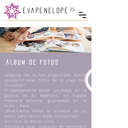
25
eva
PenelopE
ÁLBUM DE FOTOS
¿Alguna vez te has preguntado dónde
quedaron esas fotos de tu viaje mas
increíble?
Probablemente estén pérdidas en la
galería de tu teléfono, en alguna
memoria externa, guardadas en la
nube... Pero
¿Realmente están al alcance de tu
mano para revivir esos momentos?
​
¡Es hora de darles vida!
Convierte esas imágenes en recuerdos