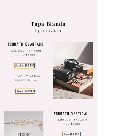
Tapa Blanda
tipo revista
Formato Cuadrado
LibroCu 14x14cm
60-80 fotos
LibroCu - $65.990
LibroCu 21x21cm
80-100 fotos
LibroCu - $79.990
Formato Vertical
LibroVe 18x22cm
100 fotos
Lve - $95.990