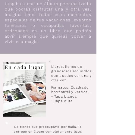
tangibles con un álbum personalizado
que podrás disfrutar una y otra vez.
Imagina tener todos esos momentos
especiales de tus vacaciones, eventos
familiares o escapadas favoritas,
ordenados en un libro que podrás
abrir siempre que quieras volver a
vivir esa magia.
En cada lugar
Libros, llenos de
grandiosos recuerdos,
que puedes ver una y
otra vez.
Formatos: Cuadrado,
horizontal y vertical.
- Tapa blanda
- Tapa dura
No tienes que preocuparte por nada. Te
entrego un álbum completamente listo,