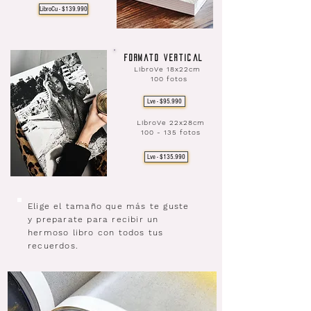
LibroCu - $139.990
Formato Vertical
LibroVe 18x22cm
100 fotos
Lve - $95.990
LibroVe 22
x28cm
100 - 135 fotos
Lve - $135.990
Elige el tamaño que más te guste
y preparate para recibir un
hermoso libro con todos tus
recuerdos.