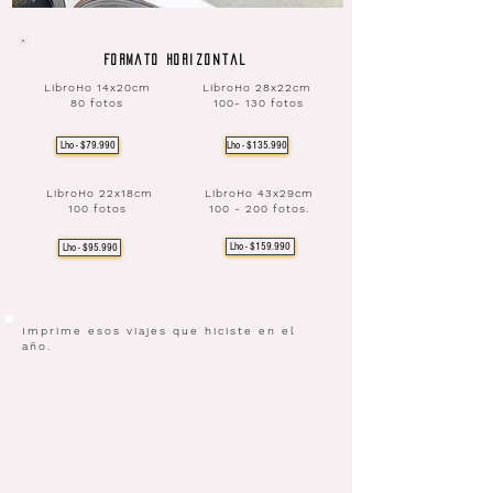
Formato horizontal
LibroHo 14x20cm
LibroHo 28x22cm
80 fotos
100- 130 fotos
Lho - $79.990
Lho - $135.990
LibroHo 22x18cm
LibroHo 43x29cm
100 fotos
100 - 200 fotos.
Lho - $159.990
Lho - $95.990
Imprime esos viajes que hiciste en el
año.