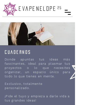
25
eva
PenelopE
CUADERNOS
Donde apuntas tus ideas más
fascinantes,
ideal para plasmar tus
proyectos o lo que necesites
organizar, un espacio único para
todo lo que tienes en mente.
Exclusivo, totalmente
personalizado.
¡Pide el tuyo y empieza a darle vida a
tus grandes ideas!