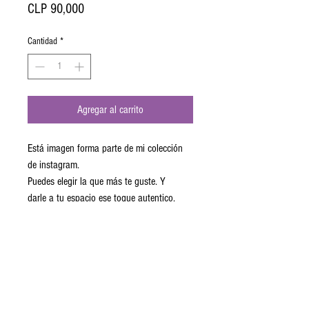
Precio
CLP 90,000
Cantidad
*
Agregar al carrito
Está imagen forma parte de mi colección
de instagram.
Puedes elegir la que más te guste. Y
darle a tu espacio ese toque autentico.
Impresion en tela canvas montado en
un marco de madera reciclada.
Pídelo en la versión que más te guste.