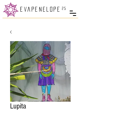
25
eva
PenelopE
Lupita