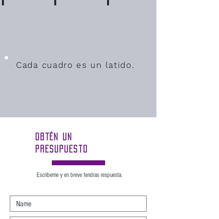
Documental
Documental
Documental
Detalles
Detalles
Detalles
Cada cuadro es un latido.​
Obtén un
presupuesto
Escribeme y en breve tendras respuesta.