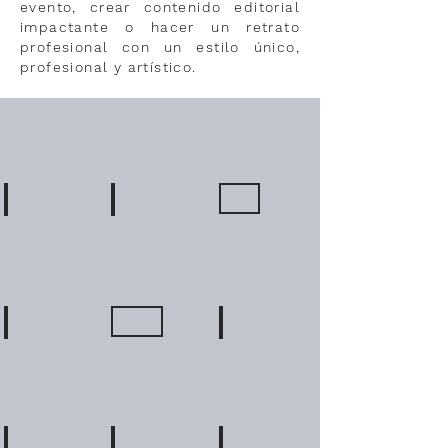
evento, crear contenido editorial
impactante o hacer un retrato
profesional con un estilo único,
profesional y artístico.
Editorial
Editorial
Editorial
Detalles
Detalles
Detalles
Publicidad
Publicidad
Publicidad
Detalles
Detalles
Detalles