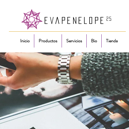
25
eva
PenelopE
Inicio
Productos
Servicios
Bio
Tienda